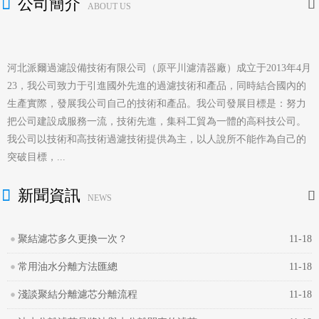
公司簡介

ABOUT US
河北派爾過濾設備技術有限公司（原平川濾清器廠）成立于2013年4月
23，我公司致力于引進國外先進的過濾技術和產品，同時結合國內的
生產實際，發展我公司自己的技術和產品。我公司發展目標是：努力
把公司建設成服務一流，技術先進，集科工貿為一體的高科技公司。
我公司以技術和高技術過濾技術提供為主，以人說所不能作為自己的
突破目標，...
新聞資訊

NEWS
聚結濾芯多久更換一次？
11-18
常用油水分離方法匯總
11-18
淺談聚結分離濾芯分離流程
11-18