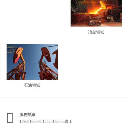
冶金領域
石油領域

服務熱線
13903166730 13323163355齊工