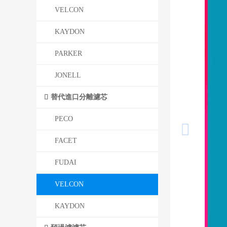
VELCON
KAYDON
PARKER
JONELL
替代進口分離濾芯
PECO
FACET
FUDAI
VELCON
KAYDON