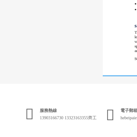


服務熱線
電子郵
13903166730 13323163355齊工
hebeipai