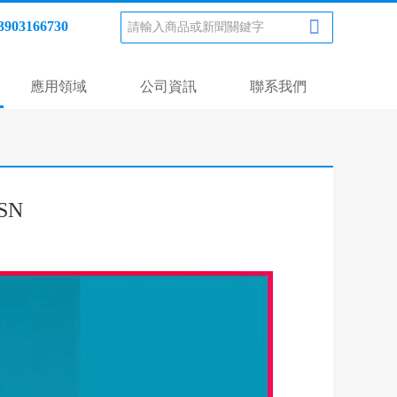

3903166730
應用領域
公司資訊
聯系我們
SN