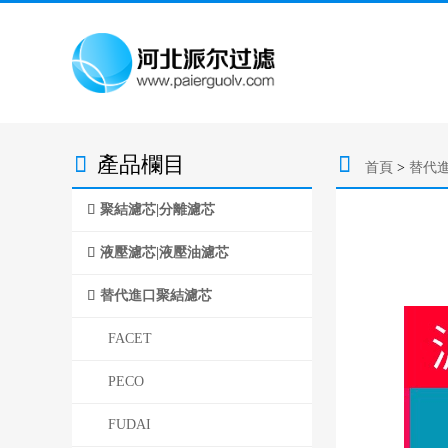
產品欄目
首頁
>
替代
聚結濾芯|分離濾芯
液壓濾芯|液壓油濾芯
替代進口聚結濾芯
FACET
PECO
FUDAI